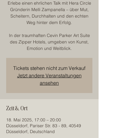
Erlebe einen ehrlichen Talk mit Hera Circle
Gründerin Melli Zampanella – über Mut,
Scheitern, Durchhalten und den echten
Weg hinter dem Erfolg.
In der traumhaften Cevin Parker Art Suite
des Zipper Hotels, umgeben von Kunst,
Tickets stehen nicht zum Verkauf
Jetzt andere Veranstaltungen
ansehen
Zeit & Ort
18. Mai 2025, 17:00 – 20:00
Düsseldorf, Pariser Str. 83 - 89, 40549
Düsseldorf, Deutschland