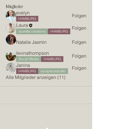
Mitglieder
evelyn
Folgen
HAMBURG
Laura
Folgen
lauretta creations
HAMBURG
Natalie Jasmin
Folgen
levinathompson
Folgen
Social Media
HAMBURG
Janina
Folgen
HAMBURG
soulplacestudio
Alle Mitglieder anzeigen (11)