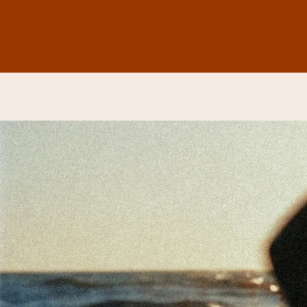
wollen.

Nicht in einem Massenprogramm. Sondern 
im Kreis. In Tiefe. In Verbindung.

Mit ausgewählten Expert:innen, die dich 
ehrlich begleiten – auf allen Ebenen.

In einer kleinen, intimen Gruppe bekommst 
du nicht nur Strategie, Klarheit und Struktur –

sondern Raum, dich selbst zu erkennen und 
neu auszurichten.

Du wirst verstehen, was dich zurückgehalten 
hat.

Und du wirst spüren, was dich ab jetzt 
vorwärts bringt.

Das hier ist dein Moment.

Nicht irgendwann. Sondern jetzt.

​Die Plätze sind auf 15 limitiert - first come 
first serve. 
