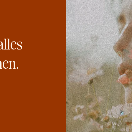
alles
nen.