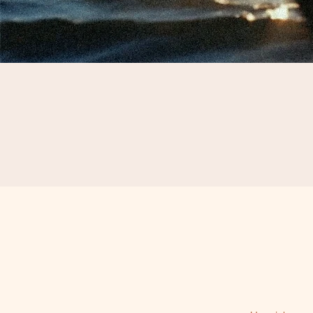
Lade dir jetzt unser Info PDF mit allen Infos & 
Pricing runter 

( Das PDF kannst du weiter unten auf der 
Page downloaden)