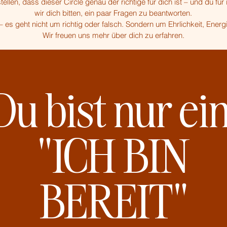
ellen, dass dieser Circle genau der richtige für dich ist – und du für
wir dich bitten, ein paar Fragen zu beantworten.
 es geht nicht um richtig oder falsch. Sondern um Ehrlichkeit, Energi
Wir freuen uns mehr über dich zu erfahren.
Du bist nur ei
"ICH BIN
BEREIT"