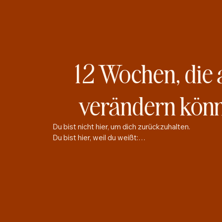
12 Wochen, die 
verändern kön
Du bist nicht hier, um dich zurückzuhalten.

Du bist hier, weil du weißt:

Da ist ein Feuer in dir, das gesehen, gehört 
und gelebt werden will.

Fan Your Flame ist kein Onlinekurs, sondern 
ein exklusives 12-wöchiges Mentoring –

für Frauen, die ihre innere Wahrheit finden, 
sich klar positionieren und sichtbar werden 