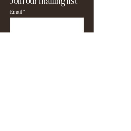
Join our mailing list
Email
*
Subscribe
I have read and agree to the 
privacy policy
.
*