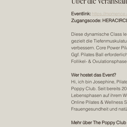
Über die Veranstal
Eventlink: 
https://momence
Zugangscode: HERACIRC
Diese dynamische Class leg
gezielt die Tiefenmuskulatu
verbessern. Core Power Pila
Ggf. Pilates Ball erforderl
Follikel- & Ovulationsphase
Wer hostet das Event?
Hi, ich bin Josephine, Pila
Poppy Club. Seit bereits 20
Lebensphasen auf ihrem We
Online Pilates & Wellness S
Frauengesundheit und natürl
Mehr über The Poppy Club 