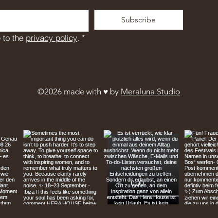
Subscribe
 to the 
privacy policy
.
*
©2026 made with ♥︎ by
Meraluna Studio