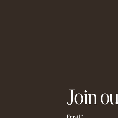
Join ou
Email
*