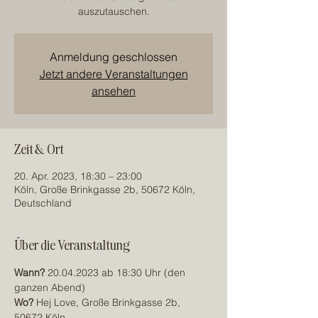
auszutauschen.
Anmeldung geschlossen
Jetzt andere Veranstaltungen
ansehen
Zeit & Ort
20. Apr. 2023, 18:30 – 23:00
Köln, Große Brinkgasse 2b, 50672 Köln,
Deutschland
Über die Veranstaltung
Wann?
 20.04.2023 ab 18:30 Uhr (den 
ganzen Abend) 
Wo?
 Hej Love, Große Brinkgasse 2b, 
50672 Köln