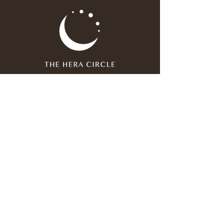
Join our mailing list
Email
*
Subscribe
I have read and agree to the 
privacy policy
.
*