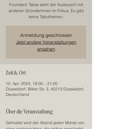
Founders' Table steht der Austausch mit
anderen Gründerinnen im Fokus. Es gibt
keine Tabuthemen.
Anmeldung geschlossen
Jetzt andere Veranstaltungen
ansehen
Zeit & Ort
10. Apr. 2024, 19:00 – 21:00
Düsseldorf, Bilker Str. 3, 40213 Düsseldorf,
Deutschland
Über die Veranstaltung
Gehostet wird der Abend jeden Monat von 
einer anderen Hera, die selber gegründet 