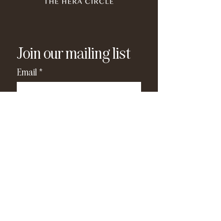
Join our mailing list
Email
*
Subscribe
I have read and agree to the 
privacy policy
.
*