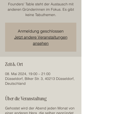
Founders' Table steht der Austausch mit
anderen Gründerinnen im Fokus. Es gibt
keine Tabuthemen.
Anmeldung geschlossen
Jetzt andere Veranstaltungen
ansehen
Zeit & Ort
08. Mai 2024, 19:00 – 21:00
Düsseldorf, Bilker Str. 3, 40213 Düsseldorf,
Deutschland
Über die Veranstaltung
Gehostet wird der Abend jeden Monat von
einer anderen Hera, die selber gegründet