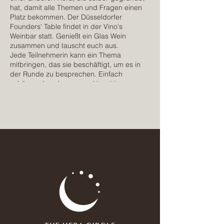
hat, damit alle Themen und Fragen einen
Platz bekommen. Der Düsseldorfer
Founders' Table findet in der Vino's
Weinbar statt. Genießt ein Glas Wein
zusammen und tauscht euch aus.
Jede Teilnehmerin kann ein Thema
mitbringen, das sie beschäftigt, um es in
der Runde zu besprechen. Einfach
zuhören, dazu lernen und inspirieren
lassen ist selbstverständlich auch erlaubt.
Es gibt keine Tabuthemen. Mit dem
Founders' Table möchten wir eine
Gelegenheit schaffen sich mit Frauen in
ähnlichen Situationen zu vernetzen und
auszutauschen.
Together we grow ♥
Wir freuen uns auf euch
- Members only -