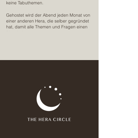
keine Tabuthemen.
Gehostet wird der Abend jeden Monat von
einer anderen Hera, die selber gegründet
hat, damit alle Themen und Fragen einen
Platz bekommen.
Jede Teilnehmerin kann ein Thema
mitbringen, das sie beschäftigt, um es in
der Runde zu besprechen. Einfach
zuhören, dazu lernen und inspirieren
lassen ist selbstverständlich auch erlaubt.
Es gibt keine Tabuthemen. Mit dem
Founders' Table möchten wir eine
Gelegenheit schaffen sich mit Frauen in
ähnlichen Situationen zu vernetzen und
auszutauschen.
Together we grow ♥
Wir freuen uns auf euch