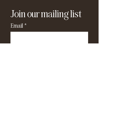
Join our mailing list
Email
*
Subscribe
I have read and agree to the 
privacy policy
.
*