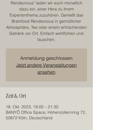
Rendezvous" laden wir euch monatlich
dazu ein, einer Hera zu ihrem
Expertenthema zuzuhören. Genießt das
Brainfood Rendezvous in gemütlicher
Atmosphäre, Tee oder einem erfrischenden
Getränk vor Ort. Einfach wohlfühlen und
lauschen.
Anmeldung geschlossen
Jetzt andere Veranstaltungen
ansehen
Zeit & Ort
18. Okt. 2023, 19:00 – 21:30
BANYÔ Office Space, Hohenzollernring 72,
50672 Köln, Deutschland