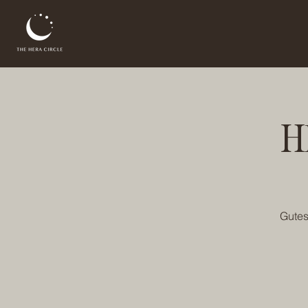
H
Gutes