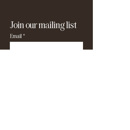
Join our mailing list
Email
*
Subscribe
I have read and agree to the 
privacy policy
.
*