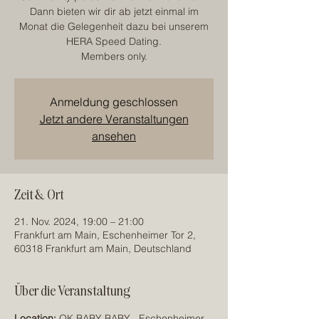
Dann bieten wir dir ab jetzt einmal im
Monat die Gelegenheit dazu bei unserem
HERA Speed Dating.
Members only.
Anmeldung geschlossen
Jetzt andere Veranstaltungen
ansehen
Zeit & Ort
21. Nov. 2024, 19:00 – 21:00
Frankfurt am Main, Eschenheimer Tor 2,
60318 Frankfurt am Main, Deutschland
Über die Veranstaltung
Location: 
OK BABY BABY , Eschenheimer 