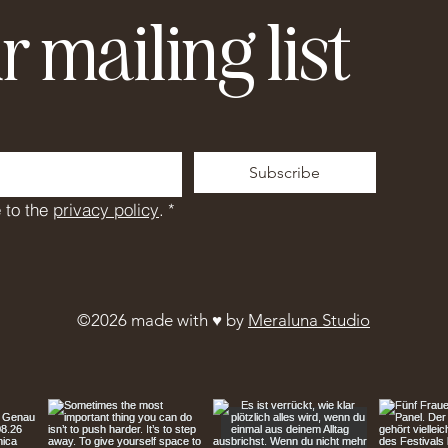
r mailing list
Subscribe
 to the 
privacy policy
.
*
©2026 made with ♥︎ by
Meraluna Studio