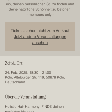
ein, deinen persönlichen Stil zu finden und
deine natürliche Schönheit zu betonen.
- members only -
Tickets stehen nicht zum Verkauf
Jetzt andere Veranstaltungen
ansehen
Zeit & Ort
24. Feb. 2025, 18:30 – 21:00
Köln, Alteburger Str. 119, 50678 Köln,
Deutschland
Über die Veranstaltung
Holistic Hair Harmony: FINDE deinen 
perfekten Hairlook