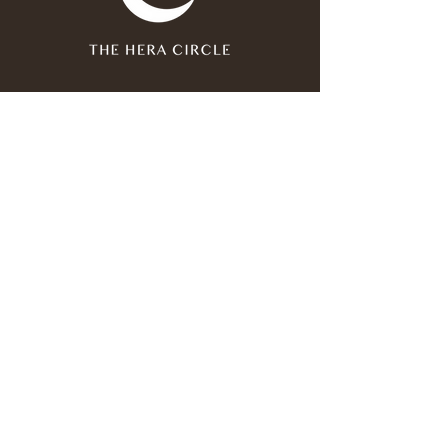
Join our mailing list
Email
*
Subscribe
I have read and agree to the 
privacy policy
.
*