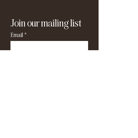
Join our mailing list
Email
*
Subscribe
I have read and agree to the 
privacy policy
.
*