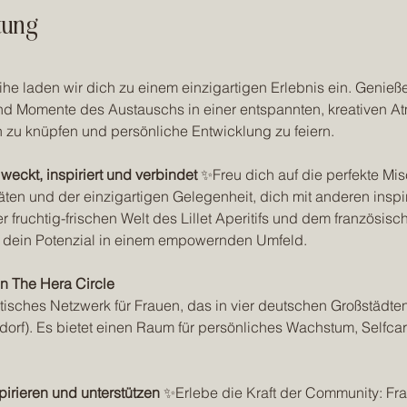
tung
ihe laden wir dich zu einem einzigartigen Erlebnis ein. Genieße
d Momente des Austauschs in einer entspannten, kreativen At
 zu knüpfen und persönliche Entwicklung zu feiern.
 weckt, inspiriert und verbindet
 ✨Freu dich auf die perfekte Mi
itäten und der einzigartigen Gelegenheit, dich mit anderen insp
r fruchtig-frischen Welt des Lillet Aperitifs und dem französis
 dein Potenzial in einem empowernden Umfeld.
n The Hera Circle
stisches Netzwerk für Frauen, das in vier deutschen Großstädten v
dorf). Es bietet einen Raum für persönliches Wachstum, Selfcar
rieren und unterstützen
 ✨Erlebe die Kraft der Community: F