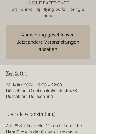
UNIQUE EXPERIENCE.
art - drinks - dj - flying buffet - bring a
friend
Anmeldung geschlossen
Jetzt andere Veranstaltungen
ansehen
Zeit & Ort
26. März 2024, 19:00 – 22:00
Düsseldorf, Glockenstraße 16, 40476
Düsseldorf, Deutschland
Über die Veranstaltung
Am 26.3. öffnen Mr. Düsseldorf und The 
Hera Circle in der Gallerie Lamann in 