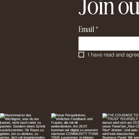
Join ou
Email
*
I have read and agree