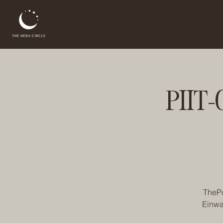
PIIT-C
ThePo
Einwa