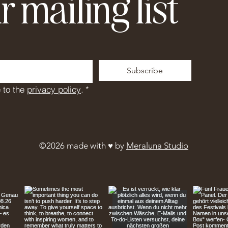
r mailing list
Subscribe
 to the 
privacy policy
.
*
©2026 made with ♥︎ by
Meraluna Studio