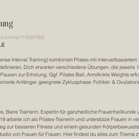
tung
ce.com/s/114587569
LE
tense Interval Training) kombiniert Pilates mit intervallbasiert
definieren. Dich erwarten verschiedene Übungen, die jeweils 1
Pausen zur Erholung. Ggf. Pilates Ball, Arm/Ankle Weights erfor
ionierte Anfänger. geeignete Zyklusphase: Follikel- & Ovulatio
tes, Barre Trainerin, Expertin für ganzheitliche Frauenheilkunde
19 arbeite ich als Pilates-Trainerin und unterstütze Frauen in v
g zur besseren Fitness und einem gesunden Körperbewusstsei
tudio von Frauen für Frauen. Hier findest du alles zum Thema zy