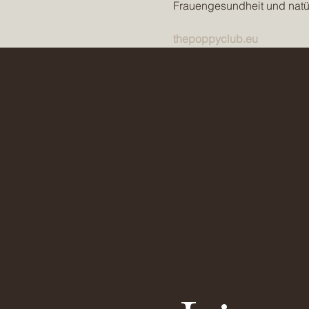
Frauengesundheit und natürl
thepoppyclub.eu