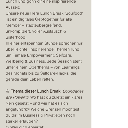
Lunch und gönn dir eine inspirierende 
Auszeit:
Unsere neue Hera Lunch Break "Soulfood" 
 ist ein digitales Get-together für alle 
Member – städteübergreifend, 
unkompliziert, voller Austausch & 
Sisterhood.
In einer entspannten Stunde sprechen wir 
über leichte, inspirierende Themen rund 
um Female Empowerment, Selfcare, 
Wellbeing & Business. Jede Session steht 
unter einem Oberthema – von Learnings 
des Monats bis zu Selfcare-Hacks, die 
gerade dein Leben retten.
🌸 
Thema dieser Lunch Break:
Boundaries 
are Power
👉 Wo hast du zuletzt ein klares 
Nein gesetzt – und wie hat es sich 
angefühlt?👉 Welche Grenzen möchtest 
du dir im Business & Privatleben noch 
stärker erlauben?
✨ Was dich erwartet: