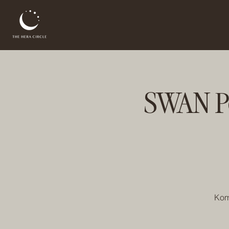
SWAN Po
Komm