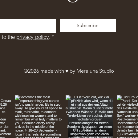
Subscribe
 to the 
privacy policy
.
*
©2026 made with ♥︎ by
Meraluna Studio