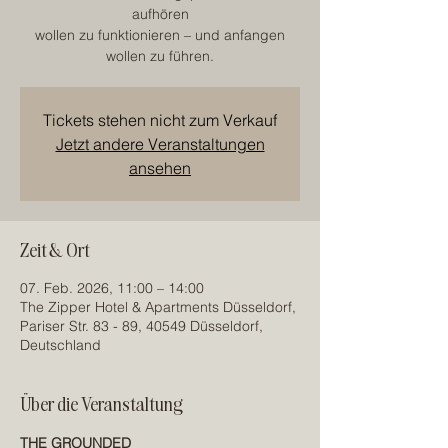
aufhören
wollen zu funktionieren – und anfangen
wollen zu führen.
Tickets stehen nicht zum Verkauf
Jetzt andere Veranstaltungen
ansehen
Zeit & Ort
07. Feb. 2026, 11:00 – 14:00
The Zipper Hotel & Apartments Düsseldorf,
Pariser Str. 83 - 89, 40549 Düsseldorf,
Deutschland
Über die Veranstaltung
THE GROUNDED 