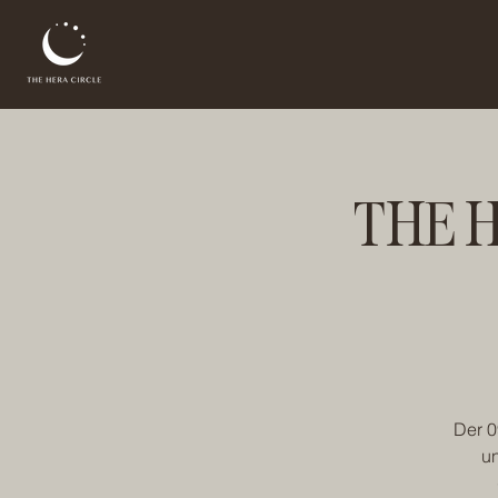
THE 
Der 0
u