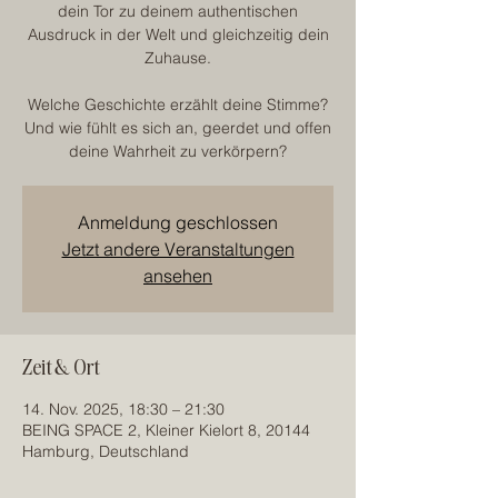
dein Tor zu deinem authentischen
Ausdruck in der Welt und gleichzeitig dein
Zuhause.
Welche Geschichte erzählt deine Stimme?
Und wie fühlt es sich an, geerdet und offen
deine Wahrheit zu verkörpern?
Anmeldung geschlossen
Jetzt andere Veranstaltungen
ansehen
Zeit & Ort
14. Nov. 2025, 18:30 – 21:30
BEING SPACE 2, Kleiner Kielort 8, 20144
Hamburg, Deutschland