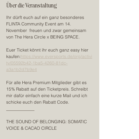
Über die Veranstaltung
Ihr dürft euch auf ein ganz besonderes 
FLINTA Community Event am 14. 
November  freuen und zwar gemeinsam 
von The Hera Circle x BEING SPACE.
Euer Ticket könnt ihr euch ganz easy hier 
kaufen:
https://www.eversports.de/org/activi
ty/05592b42-1ba5-4260-81dc-
a3a1b2d7b9e4
Für alle Hera Premium Mitglieder gibt es 
15% Rabatt auf den Ticketpreis. Schreibt 
mir dafür einfach eine kurze Mail und ich 
schicke euch den Rabatt Code.
_____________
THE SOUND OF BELONGING: SOMATIC 
VOICE & CACAO CIRCLE