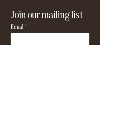
Join our mailing list
Email
*
Subscribe
I have read and agree to the 
privacy policy
.
*