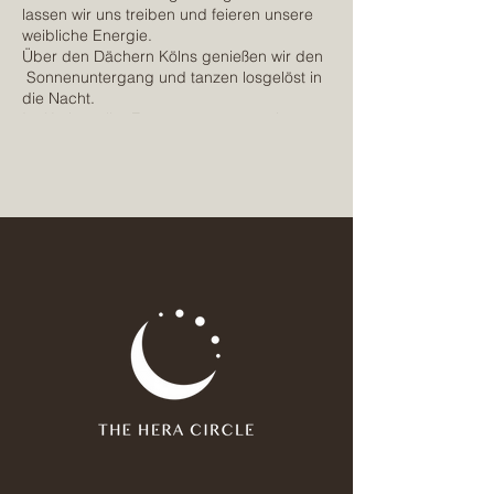
lassen wir uns treiben und feieren unsere
weibliche Energie.
Über den Dächern Kölns genießen wir den
Sonnenuntergang und tanzen losgelöst in
die Nacht.
Im Kreise toller Frauen connecten wir,
tauschen uns aus und genießen die Power
die uns umgibt , denn:
"The power of women gathering is
unmeasurable"
Dresscode: how would your inner goddess
dress?
Preis: 15 Euro ( Drinks sind nicht inkludiert )
The Hera Circle Member haben freien
Eintritt (Drinks sind nicht inkludiert )