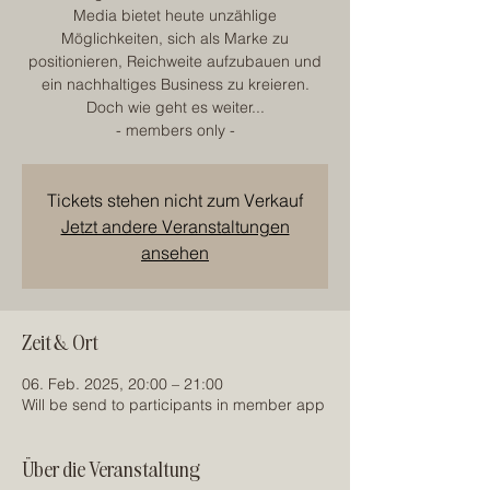
Media bietet heute unzählige
Möglichkeiten, sich als Marke zu
positionieren, Reichweite aufzubauen und
ein nachhaltiges Business zu kreieren.
Doch wie geht es weiter...
- members only -
Tickets stehen nicht zum Verkauf
Jetzt andere Veranstaltungen
ansehen
Zeit & Ort
06. Feb. 2025, 20:00 – 21:00
Will be send to participants in member app
Über die Veranstaltung