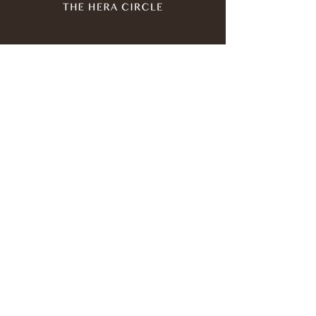
Join our mailing list
Email
*
Subscribe
I have read and agree to the 
privacy policy
.
*