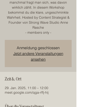
manchmal fragt man sich, was davon
wirklich zählt. In diesem Workshop
bekommst du die klare, ungeschminkte
Wahrheit. Hosted by Content Strategist &
Founder von Strong Wave Studio Anne
Rasche
- members only -
Anmeldung geschlossen
Jetzt andere Veranstaltungen
ansehen
Zeit & Ort
29. Jan. 2025, 11:00 – 12:00
meet.google.com/qga-rffj-hij
Über die Veranstaltung