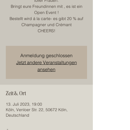
toller Frauen.
Bringt eure Freundinnen mit , es ist ein
Open Event !
Bestellt wird á la carte- es gibt 20 % auf
Champagner und Crémant
CHEERS!
Anmeldung geschlossen
Jetzt andere Veranstaltungen
ansehen
Zeit & Ort
13. Juli 2023, 19:00
Köln, Venloer Str. 22, 50672 Köln,
Deutschland