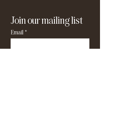
Join our mailing list
Email
*
Subscribe
I have read and agree to the 
privacy policy
.
*