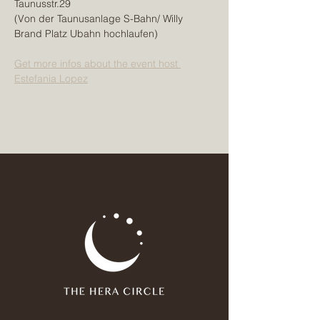
Taunusstr.29
(Von der Taunusanlage S-Bahn/ Willy 
Brand Platz Ubahn hochlaufen)
Get more infos about the event host 
Estefania Lopez