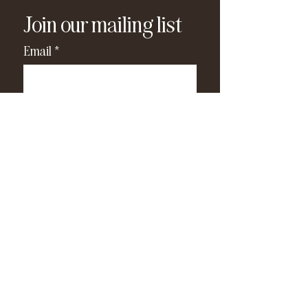
Join our mailing list
Email
*
Subscribe
I have read and agree to the 
privacy policy
.
*