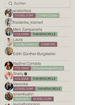
anatsirtsos
DÜSSELDORF
Content Creator
friederike_kleinert
Melli Zampanella
COLOGNE
THEHERACIRCLE
Laura
lauretta creations
HAMBURG
Edith Günther-Burgstaller
Nadine Conrady
COLOGNE
Schauwerbegestaltung
Shelly
COLOGNE
THEHERACIRCLE
Veronika
DÜSSELDORF
THEHERACIRCLE
sinemkuehn
daytraderin
DÜSSELDORF
levinathompson