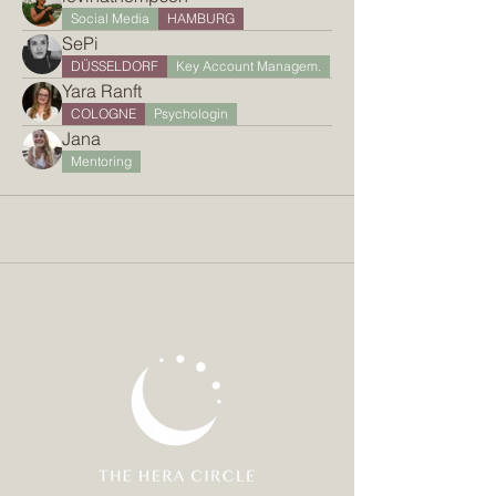
Social Media
HAMBURG
SePi
DÜSSELDORF
Key Account Managem.
Yara Ranft
COLOGNE
Psychologin
Jana
Mentoring