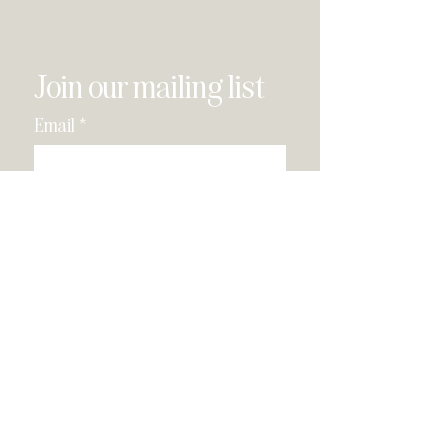
Join our mailing list
Email
*
Subscribe
I have read and agree to the 
privacy policy
.
*