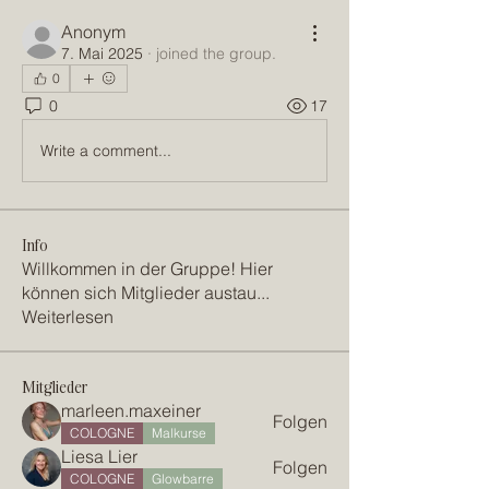
Anonym
7. Mai 2025
·
joined the group.
0
0
17
Write a comment...
Info
Willkommen in der Gruppe! Hier
können sich Mitglieder austau
...
Weiterlesen
Mitglieder
marleen.maxeiner
Folgen
COLOGNE
Malkurse
Liesa Lier
Folgen
COLOGNE
Glowbarre