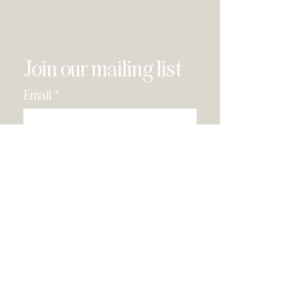
Join our mailing list
Email
*
Subscribe
I have read and agree to the 
privacy policy
.
*