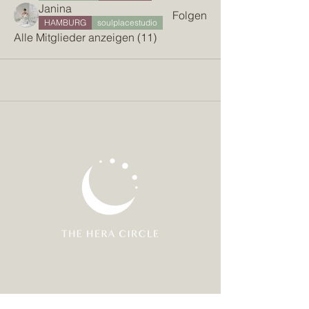
Janina
Folgen
HAMBURG
soulplacestudio
Alle Mitglieder anzeigen (11)
Join our mailing list