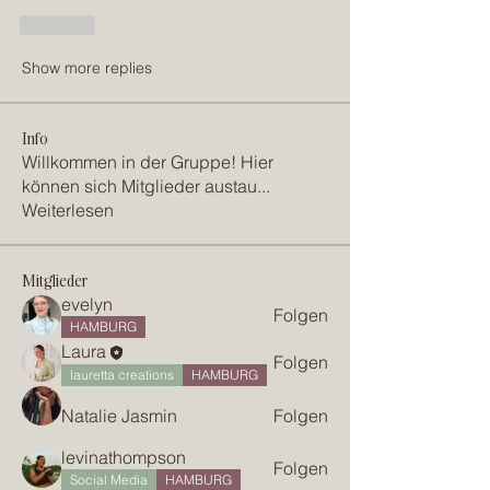
Like
Show more replies
Info
Willkommen in der Gruppe! Hier
können sich Mitglieder austau
...
Weiterlesen
Mitglieder
evelyn
Folgen
HAMBURG
Laura
Folgen
lauretta creations
HAMBURG
Natalie Jasmin
Folgen
levinathompson
Folgen
Social Media
HAMBURG