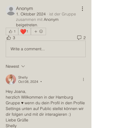
Anonym
1. Oktober 2024
·
ist der Gruppe
zusammen mit
Anonym
beigetreten
.
❤️
1
1
3
2
Write a comment...
Newest
Shelly
Oct 08, 2024
•
Hey Joana,
herzlich Willkommen in der Hamburg 
Gruppe ♥️ wenn du dein Profil in den Profile 
Settings unten auf Public stellst können wir 
dir folgen und mit dir interagieren :)
Liebe Grüße
Shelly