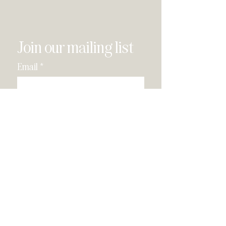
Join our mailing list
Email
*
Subscribe
I have read and agree to the 
privacy policy
.
*