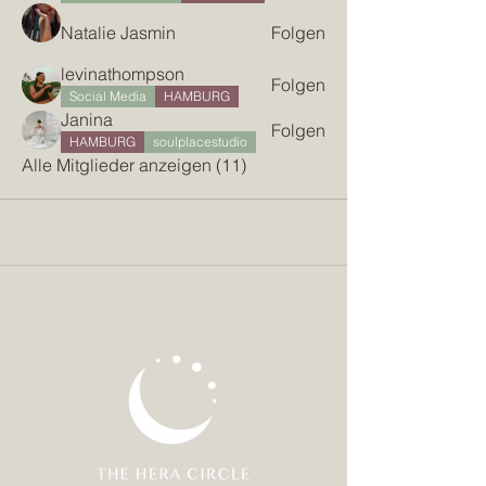
Natalie Jasmin
Folgen
levinathompson
Folgen
Social Media
HAMBURG
Janina
Folgen
HAMBURG
soulplacestudio
Alle Mitglieder anzeigen (11)