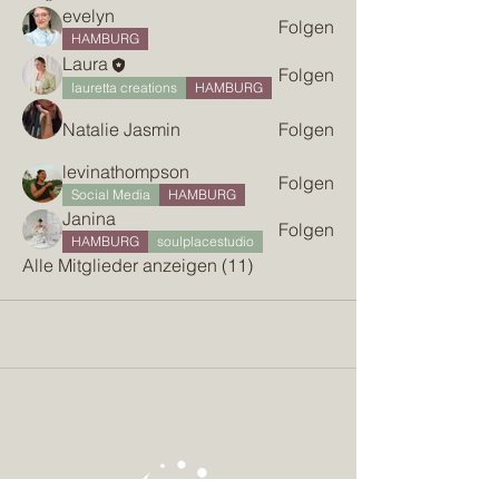
evelyn
Folgen
HAMBURG
Laura
Folgen
lauretta creations
HAMBURG
Natalie Jasmin
Folgen
levinathompson
Folgen
Social Media
HAMBURG
Janina
Folgen
HAMBURG
soulplacestudio
Alle Mitglieder anzeigen (11)