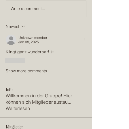
Write a comment...
Newest
Unknown member
Jan 08, 2025
Klingt ganz wunderbar! ✨
Like
Show more comments
Info
Willkommen in der Gruppe! Hier
können sich Mitglieder austau
...
Weiterlesen
Mitglieder