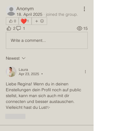
Anonym
18. April 2025
·
joined the group.
❤️
0
1
2
1
15
Write a comment...
Newest
Laura
Apr 23, 2025
•
Liebe Regina! Wenn du in deinen 
Einstellungen dein Profil noch auf public 
stellst, kann man sich auch mit dir 
connecten und besser austauschen. 
Vielleicht hast du Lust✨
Like