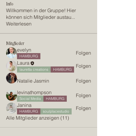
Info
Willkommen in der Gruppe! Hier
können sich Mitglieder austau
...
Weiterlesen
Mitglieder
evelyn
Folgen
HAMBURG
Laura
Folgen
lauretta creations
HAMBURG
Natalie Jasmin
Folgen
levinathompson
Folgen
Social Media
HAMBURG
Janina
Folgen
HAMBURG
soulplacestudio
Alle Mitglieder anzeigen (11)