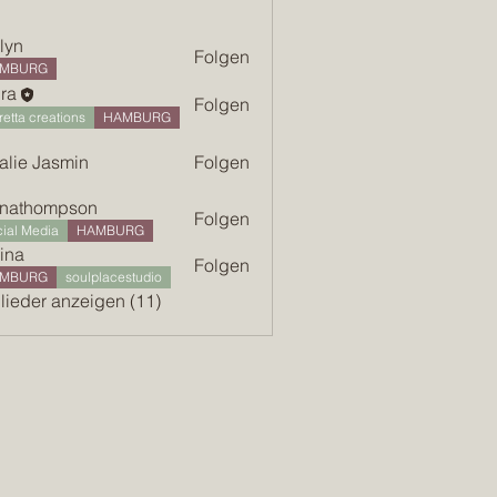
lyn
Folgen
MBURG
ra
Folgen
retta creations
HAMBURG
alie Jasmin
Folgen
inathompson
Folgen
ial Media
HAMBURG
ina
Folgen
MBURG
soulplacestudio
glieder anzeigen (11)