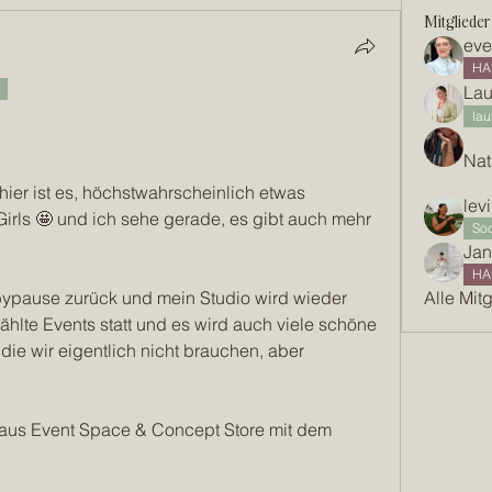
Mitglieder
eve
HA
Lau
lau
Nat
ier ist es, höchstwahrscheinlich etwas 
lev
irls 🤩 und ich sehe gerade, es gibt auch mehr 
Soc
Jan
HA
bypause zurück und mein Studio wird wieder 
Alle Mit
hlte Events statt und es wird auch viele schöne 
die wir eigentlich nicht brauchen, aber 
 aus Event Space & Concept Store mit dem 