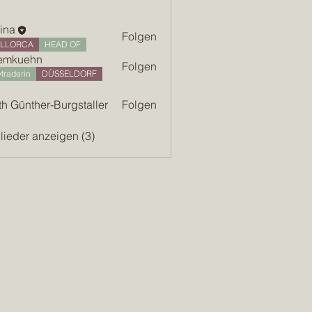
ina
Folgen
LLORCA
HEAD OF
nemkuehn
Folgen
traderin
DÜSSELDORF
th Günther-Burgstaller
Folgen
glieder anzeigen (3)