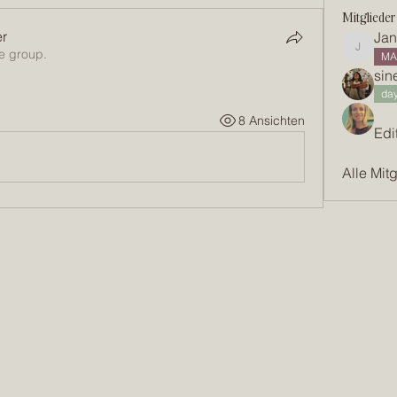
Mitglieder
er
Jan
he group.
Janina
MA
si
day
8 Ansichten
Edi
Alle Mit