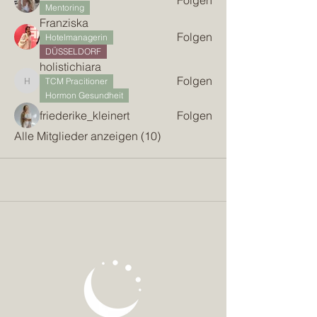
Folgen
Mentoring
Franziska
Folgen
Hotelmanagerin
DÜSSELDORF
holistichiara
Folgen
TCM Pracitioner
holistichiara
Hormon Gesundheit
friederike_kleinert
Folgen
Alle Mitglieder anzeigen (10)