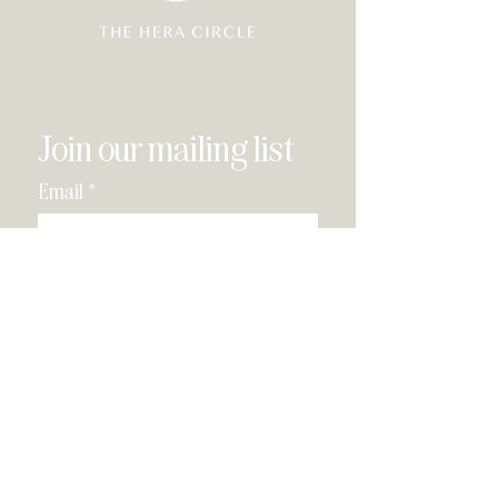
Join our mailing list
Email
*
Subscribe
I have read and agree to the 
privacy policy
.
*