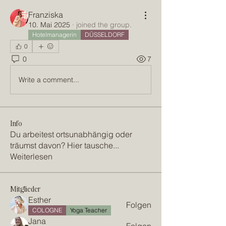
Franziska
10. Mai 2025
·
joined the group.
Hotelmanagerin
DÜSSELDORF
0
0
7
Write a comment...
Info
Du arbeitest ortsunabhängig oder
träumst davon? Hier tausche
...
Weiterlesen
Mitglieder
Esther
Folgen
COLOGNE
Yoga Teacher
Jana