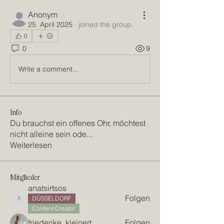
Anonym
25. April 2025
·
joined the group.
0
0
9
Write a comment...
Info
Du brauchst ein offenes Ohr, möchtest
nicht alleine sein ode
...
Weiterlesen
Mitglieder
anatsirtsos
Folgen
DÜSSELDORF
anatsirtsos
Content Creator
friederike_kleinert
Folgen