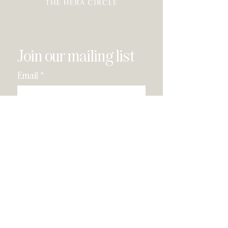
Join our mailing list
Email
*
Subscribe
I have read and agree to the 
privacy policy
.
*