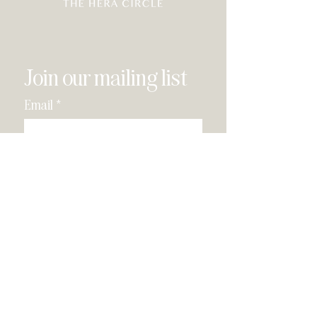
Join our mailing list
Email
*
Subscribe
I have read and agree to the 
privacy policy
.
*