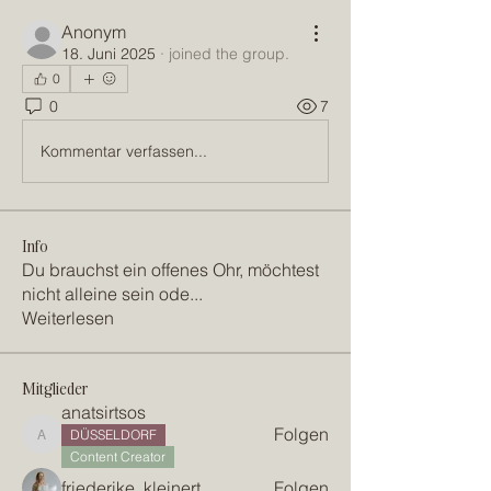
Anonym
18. Juni 2025
·
joined the group.
0
0
7
Kommentar verfassen...
Info
Du brauchst ein offenes Ohr, möchtest
nicht alleine sein ode
...
Weiterlesen
Mitglieder
anatsirtsos
Folgen
DÜSSELDORF
anatsirtsos
Content Creator
friederike_kleinert
Folgen