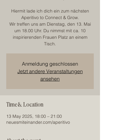
Hiermit lade ich dich ein zum nächsten
Aperitivo to Connect & Grow.
Wir treffen uns am Dienstag, den 13. Mai
um 18.00 Uhr. Du nimmst mit ca. 10
inspirierenden Frauen Platz an einem
Tisch.
Anmeldung geschlossen
Jetzt andere Veranstaltungen
ansehen
Time & Location
13 May 2025, 18:00 – 21:00
neuesmiteinander.com/aperitivo