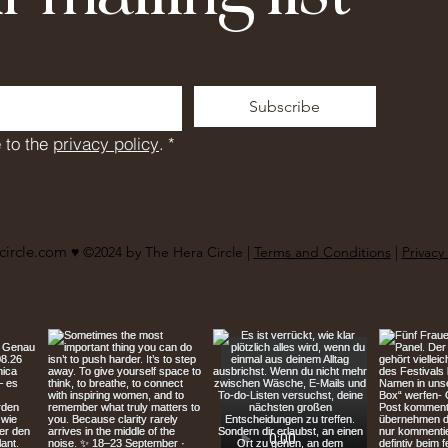
Subscribe
 to the 
privacy policy
.
*
circle.com
♥︎ ©2024 by The Hera Circle |
Terms and Conditions
|
Privacy 