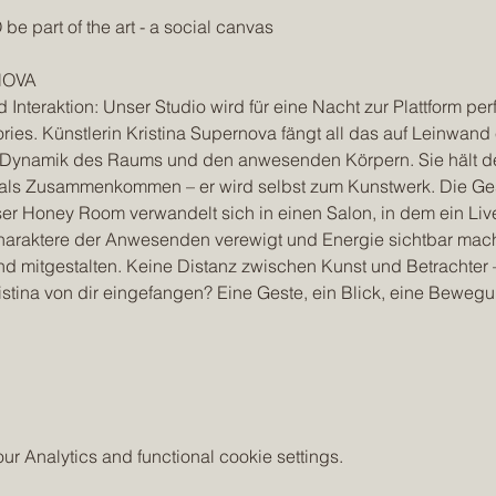
part of the art - a social canvas  
OVA  
teraktion: Unser Studio wird für eine Nacht zur Plattform perf
ories. Künstlerin Kristina Supernova fängt all das auf Leinwand ei
der Dynamik des Raums und den anwesenden Körpern. Sie hält de
 als Zusammenkommen – er wird selbst zum Kunstwerk. Die Ges
er Honey Room verwandelt sich in einen Salon, in dem ein Live-
Charaktere der Anwesenden verewigt und Energie sichtbar macht
mitgestalten. Keine Distanz zwischen Kunst und Betrachter – h
stina von dir eingefangen? Eine Geste, ein Blick, eine Bewegun
 Analytics and functional cookie settings.