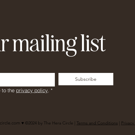
r mailing list
Subscribe
 to the 
privacy policy
.
*
circle.com
♥︎ ©2024 by The Hera Circle |
Terms and Conditions
|
Privacy 