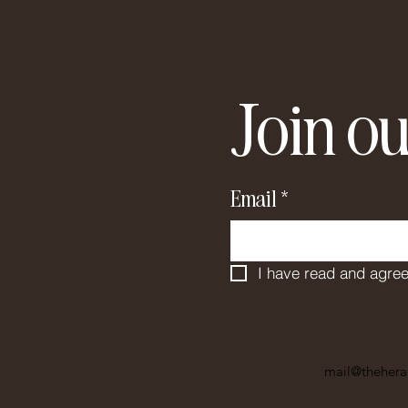
Join ou
Email
*
I have read and agree
mail@thehera