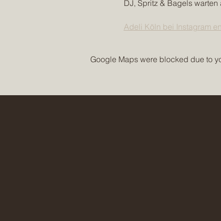
DJ, Spritz & Bagels warten 
Adeli Köln bei Instagram e
Google Maps were blocked due to your