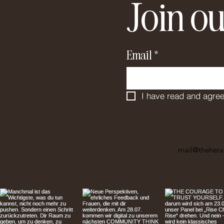
Join ou
Email
*
I have read and agree
mail@thehera