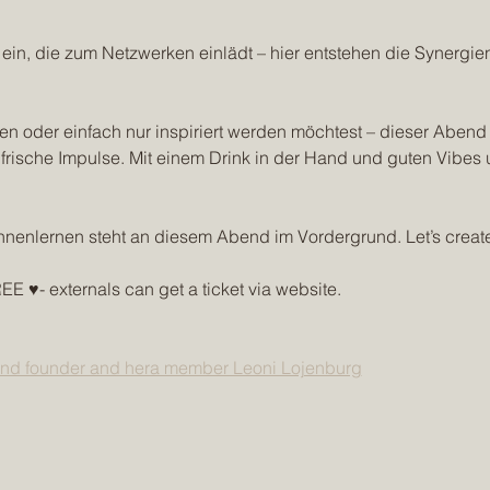
in, die zum Netzwerken einlädt – hier entstehen die Synergien,
n oder einfach nur inspiriert werden möchtest – dieser Abend 
rische Impulse. Mit einem Drink in der Hand und guten Vibes u
enlernen steht an diesem Abend im Vordergrund. Let’s create
 ♥️- externals can get a ticket via website.
nd founder and hera member Leoni Lojenburg