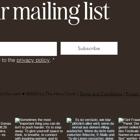
r mailing list
Subscribe
 to the 
privacy policy
.
*
circle.com
♥︎ ©2024 by The Hera Circle |
Terms and Conditions
|
Privacy 