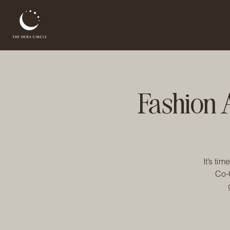
Fashion 
It’s ti
Co-