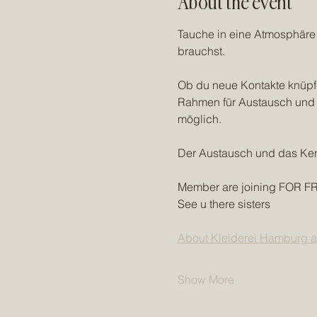
About the event
Tauche in eine Atmosphäre e
brauchst.
Ob du neue Kontakte knüpfe
Rahmen für Austausch und f
möglich. 
Der Austausch und das Kenn
Member are joining FOR FREE
See u there sisters
About Kleiderei Hamburg a
Show More