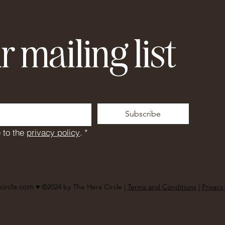
r mailing list
Subscribe
 to the 
privacy policy
.
*
circle.com
♥︎ ©2024 by The Hera Circle |
Terms and Conditions
|
Privacy 