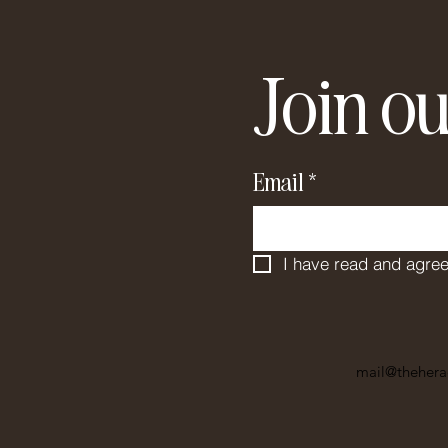
Join ou
Email
*
I have read and agree
mail@thehera