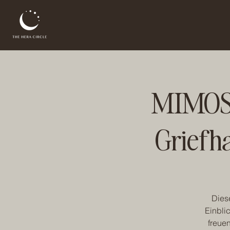
MIMOSA
Griefh
Dies
Einbli
freue