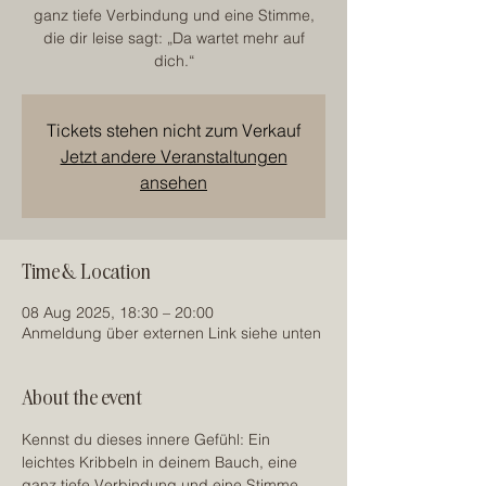
ganz tiefe Verbindung und eine Stimme,
die dir leise sagt: „Da wartet mehr auf
dich.“
Tickets stehen nicht zum Verkauf
Jetzt andere Veranstaltungen
ansehen
Time & Location
08 Aug 2025, 18:30 – 20:00
Anmeldung über externen Link siehe unten
About the event
Kennst du dieses innere Gefühl: Ein 
leichtes Kribbeln in deinem Bauch, eine 
ganz tiefe Verbindung und eine Stimme, 